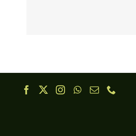
London Velodrome
Oxford University