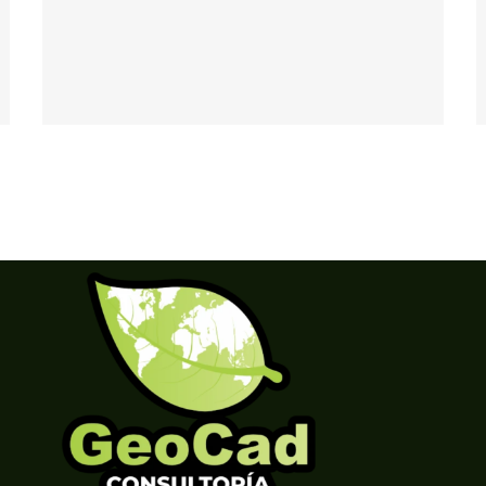
The Cube
New England Marina