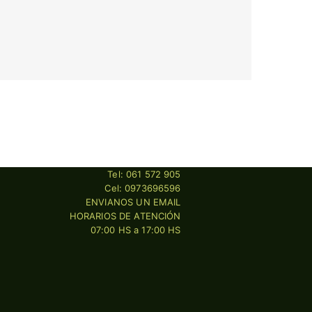
Vila Olímpica
Dubai Hotel
Tel: 061 572 905
Cel: 0973696596
ENVIANOS UN EMAIL
HORARIOS DE ATENCIÓN
07:00 HS a 17:00 HS