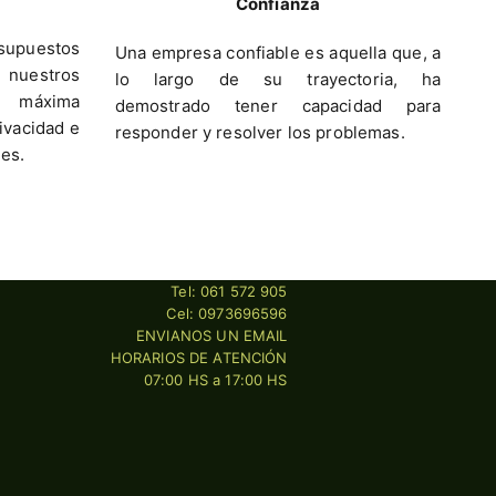
Confianza
esupuestos
Una empresa confiable es aquella que, a
e nuestros
lo largo de su trayectoria, ha
a máxima
demostrado tener capacidad para
rivacidad e
responder y resolver los problemas.
tes.
Tel: 061 572 905
Cel: 0973696596
ENVIANOS UN EMAIL
HORARIOS DE ATENCIÓN
07:00 HS a 17:00 HS